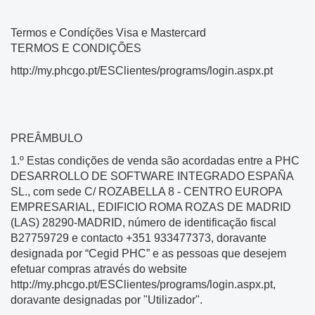
Termos e Condíções Visa e Mastercard
TERMOS E CONDIÇÕES
http://my.phcgo.pt/ESClientes/programs/login.aspx.pt
PREÂMBULO
1.º Estas condições de venda são acordadas entre a PHC
DESARROLLO DE SOFTWARE INTEGRADO ESPAÑA
SL., com sede C/ ROZABELLA 8 - CENTRO EUROPA
EMPRESARIAL, EDIFICIO ROMA ROZAS DE MADRID
(LAS) 28290-MADRID, número de identificação fiscal
B27759729 e contacto +351 933477373, doravante
designada por “Cegid PHC” e as pessoas que desejem
efetuar compras através do website
http://my.phcgo.pt/ESClientes/programs/login.aspx.pt,
doravante designadas por "Utilizador".