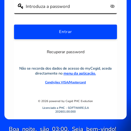
Recuperar password
Não se recorda dos dados de acesso do myCegid, aceda
directamente no
menu da aplicação.
Condições VISA/Mastercard
© 2026 powered by Cegid PHC Evolution
Licenciado a PHC - SOFTWARE,S.A
202601.00.000
Boa noite, são 03:00. Seja bem-vindo!